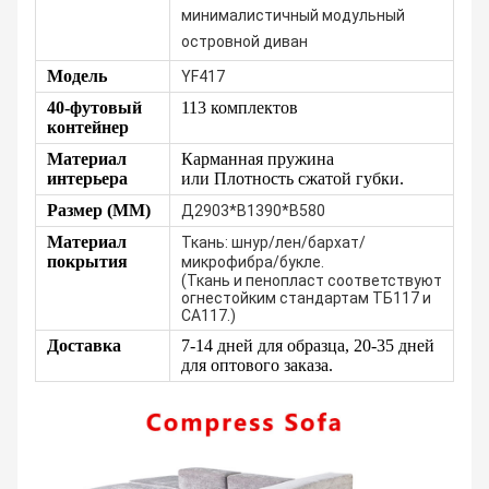
минималистичный модульный
островной диван
Модель
YF417
40-футовый
113 комплектов
контейнер
Материал
Карманная пружина
интерьера
или
Плотность сжатой губки.
Размер (ММ)
Д2903*В1390*В580
Материал
Ткань: шнур/лен/бархат/
покрытия
микрофибра/букле.
(Ткань и пенопласт соответствуют
огнестойким стандартам ТБ117 и
CA117.)
Доставка
7-14 дней для образца, 20-35 дней
для оптового заказа.