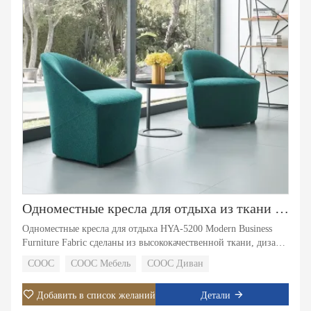
Одноместные кресла для отдыха из ткани для современной деловой мебели HYA-5200
Одноместные кресла для отдыха HYA-5200 Modern Business
Furniture Fabric сделаны из высококачественной ткани, дизайн
в стиле минимализма, с маленькими и изысканными, делает
COOC
COOC Мебель
COOC Диван
стул более характерным. Высококачественная ткань и губки
высокой плотности гарантируют его качество.
Добавить в список желаний
Детали