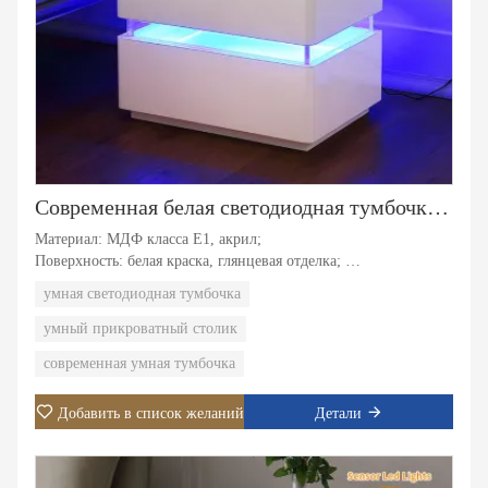
Современная белая светодиодная тумбочка с беспроводным зарядным устройством, умная тумбочка, прикроватная тумбочка для спальни
Материал: МДФ класса E1, акрил;
Поверхность: белая краска, глянцевая отделка;
Функция: 1.Автоматические светодиодные фонари.
умная светодиодная тумбочка
2.Беспроводная зарядка. 3. Двойной ящик для хранения.
умный прикроватный столик
современная умная тумбочка
Добавить в список желаний
Детали