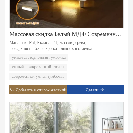
Массовая скидка Белый МДФ Современная интеллектуальная прикроватная тумбочка Ночная подставка Смарт-светодиодная тумбочка
Материал: МДФ класса E1, массив дерева;
Поверхность: белая краска, глянцевая отделка;
Функция: 1. Автоматическое определение светодиодных
умная светодиодная тумбочка
фонарей. 2. Два скрытых ящика.
умный прикроватный столик
современная умная тумбочка
Добавить в список желаний
Детали